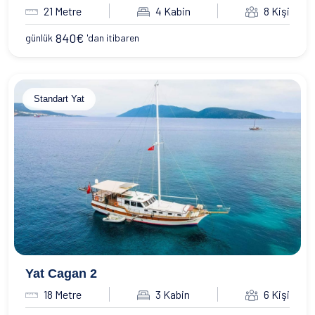
21 Metre
4 Kabin
8 Kişi
840
€
günlük
'dan itibaren
Standart Yat
Yat Cagan 2
18 Metre
3 Kabin
6 Kişi