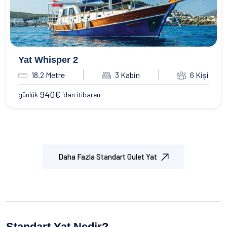
Yat Whisper 2
18.2 Metre
3 Kabin
6 Kişi
940
€
günlük
'dan itibaren
Daha Fazla Standart Gulet Yat
Standart Yat Nedir?