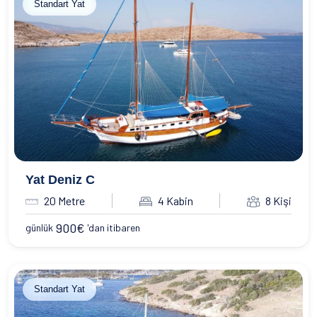
Standart Yat
Yat Deniz C
20 Metre
4 Kabin
8 Kişi
900
€
günlük
'dan itibaren
Standart Yat