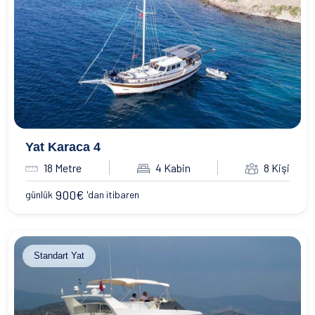
Yat Karaca 4
18 Metre
4 Kabin
8 Kişi
900
€
günlük
'dan itibaren
Standart Yat