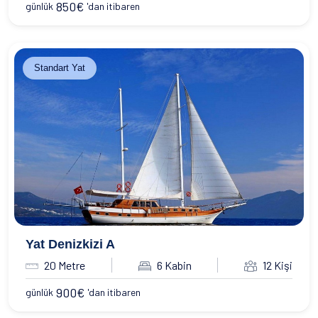
850
€
günlük
'dan itibaren
Standart Yat
Yat Denizkizi A
20 Metre
6 Kabin
12 Kişi
900
€
günlük
'dan itibaren