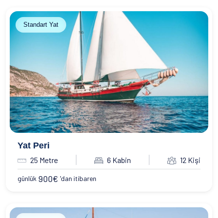
Standart Yat
Yat Peri
25 Metre
6 Kabin
12 Kişi
900
€
günlük
'dan itibaren