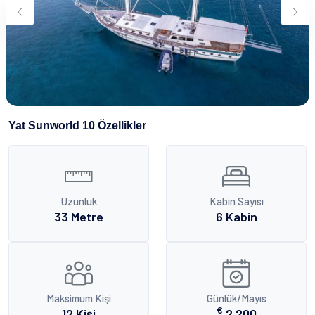
Su Sporları
Yeme & İçme
İletişim
Nasıl Rezervasyon Yapılır?
Şartlar & Koşullar
Yat Sunworld 10 Özellikler
Uzunluk
Kabin Sayısı
33 Metre
6 Kabin
Maksimum Kişi
Günlük/Mayıs
€
12 Kişi
2.200