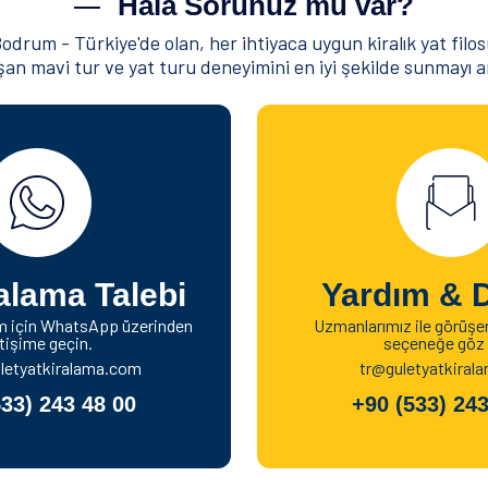
Hala Sorunuz mu var?
rum - Türkiye'de olan, her ihtiyaca uygun kiralık yat filosu v
n mavi tur ve yat turu deneyimini en iyi şekilde sunmayı am
alama Talebi
Yardım & 
im için WhatsApp üzerinden
Uzmanlarımız ile görüşer
etişime geçin.
seçeneğe göz 
letyatkiralama.com
tr@guletyatkiral
533) 243 48 00
+90 (533) 243