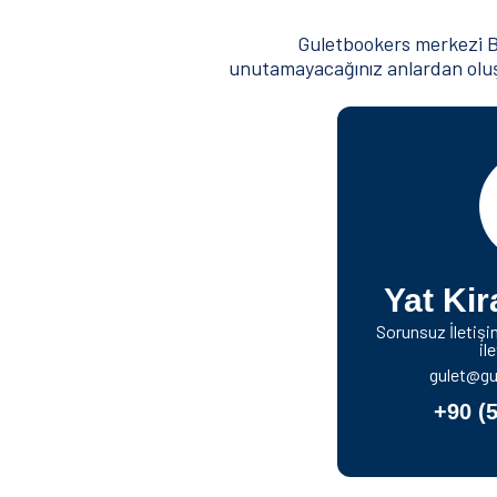
Guletbookers merkezi Bod
unutamayacağınız anlardan oluşa
Yat Kir
Sorunsuz İletiş
il
gulet@gu
+90 (