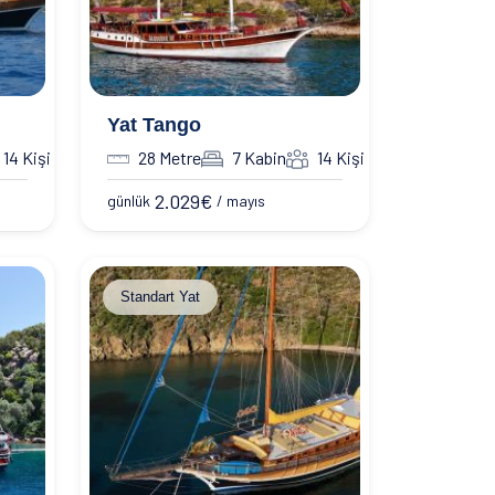
Yat Tango
14 Kişi
28 Metre
7 Kabin
14 Kişi
2.029
€
günlük
/ mayıs
Standart Yat