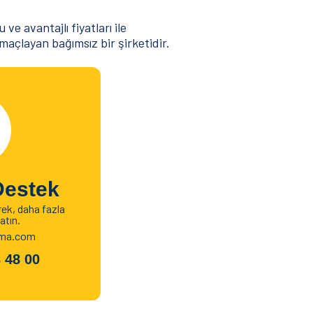
e avantajlı fiyatları ile
açlayan bağımsız bir şirketidir.
Destek
ek, daha fazla
atın.
ama.com
 48 00