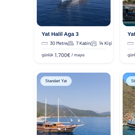
Yat Halil Aga 3
Ya
30 Metre
7 Kabin
14 Kişi
1.700
€
günlük
/ mayıs
gün
Standart Yat
St