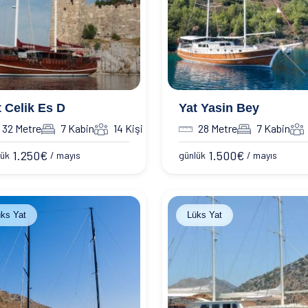
t Celik Es D
Yat Yasin Bey
32 Metre
7 Kabin
14 Kişi
28 Metre
7 Kabin
1.250
€
1.500
€
lük
/ mayıs
günlük
/ mayıs
ks Yat
Lüks Yat