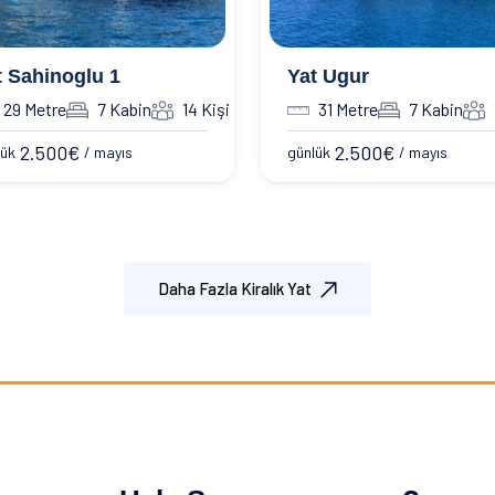
t Sahinoglu 1
Yat Ugur
29 Metre
7 Kabin
14 Kişi
31 Metre
7 Kabin
2.500
€
2.500
€
lük
/ mayıs
günlük
/ mayıs
Daha Fazla Kiralık Yat