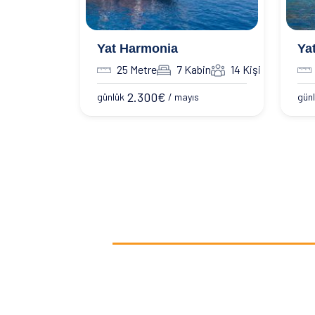
Yat Harmonia
Ya
25 Metre
7 Kabin
14 Kişi
2.300
€
günlük
/ mayıs
gün