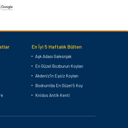
atlar
En İyi 5 Haftalık Bülten
Aşk Adası Galesnjak
0
En Güzel Bozburun Koyları
Akdeniz'in Eşsiz Koyları
Bodrum'da En Güzel 5 Koy
re
Knidos Antik Kenti