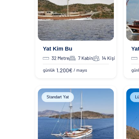
Yat Kim Bu
Ya
32 Metre
7 Kabin
14 Kişi
1.200
€
günlük
/ mayıs
gün
Standart Yat
Lü