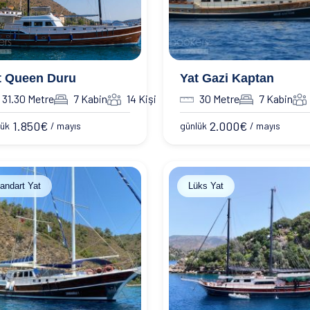
t Queen Duru
Yat Gazi Kaptan
31.30 Metre
7 Kabin
14 Kişi
30 Metre
7 Kabin
1.850
€
2.000
€
lük
/ mayıs
günlük
/ mayıs
andart Yat
Lüks Yat