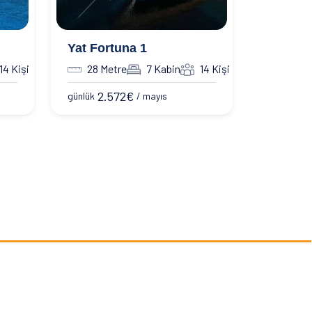
Yat Fortuna 1
14 Kişi
28 Metre
7 Kabin
14 Kişi
2.572
€
günlük
/ mayıs