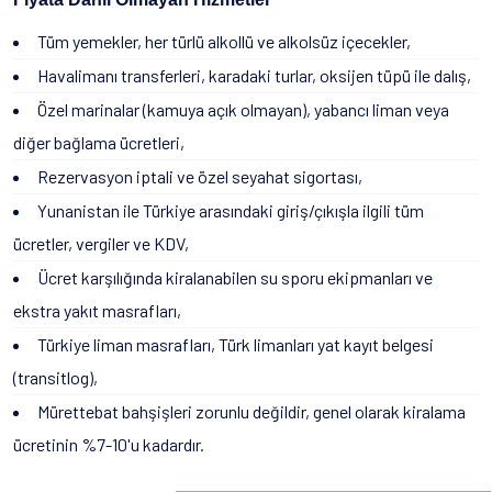
Tüm yemekler, her türlü alkollü ve alkolsüz içecekler,
Havalimanı transferleri, karadaki turlar, oksijen tüpü ile dalış,
Özel marinalar (kamuya açık olmayan), yabancı liman veya
diğer bağlama ücretleri,
Rezervasyon iptali ve özel seyahat sigortası,
Yunanistan ile Türkiye arasındaki giriş/çıkışla ilgili tüm
ücretler, vergiler ve KDV,
Ücret karşılığında kiralanabilen su sporu ekipmanları ve
ekstra yakıt masrafları,
Türkiye liman masrafları, Türk limanları yat kayıt belgesi
(transitlog),
Mürettebat bahşişleri zorunlu değildir, genel olarak kiralama
ücretinin %7-10'u kadardır.