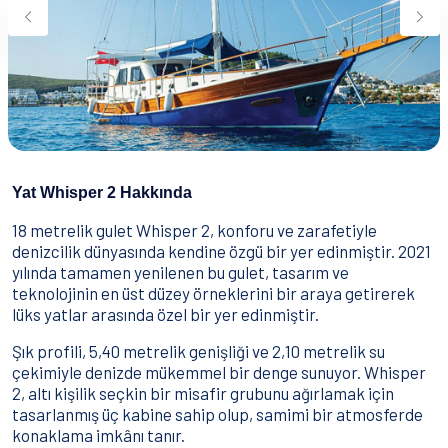
Su Sporları
Yeme & İçme
İletişim
Nasıl Rezervasyon Yapılır?
Şartlar & Koşullar
Yat Whisper 2 Hakkında
18 metrelik gulet Whisper 2, konforu ve zarafetiyle
denizcilik dünyasında kendine özgü bir yer edinmiştir. 2021
yılında tamamen yenilenen bu gulet, tasarım ve
teknolojinin en üst düzey örneklerini bir araya getirerek
lüks yatlar arasında özel bir yer edinmiştir.
Şık profili, 5,40 metrelik genişliği ve 2,10 metrelik su
çekimiyle denizde mükemmel bir denge sunuyor. Whisper
2, altı kişilik seçkin bir misafir grubunu ağırlamak için
tasarlanmış üç kabine sahip olup, samimi bir atmosferde
konaklama imkânı tanır.