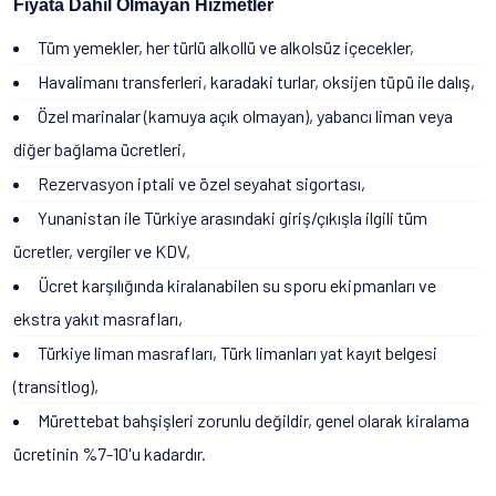
Fiyata Dahil Olmayan Hizmetler
Tüm yemekler, her türlü alkollü ve alkolsüz içecekler,
Havalimanı transferleri, karadaki turlar, oksijen tüpü ile dalış,
Özel marinalar (kamuya açık olmayan), yabancı liman veya
diğer bağlama ücretleri,
Rezervasyon iptali ve özel seyahat sigortası,
Yunanistan ile Türkiye arasındaki giriş/çıkışla ilgili tüm
ücretler, vergiler ve KDV,
Ücret karşılığında kiralanabilen su sporu ekipmanları ve
ekstra yakıt masrafları,
Türkiye liman masrafları, Türk limanları yat kayıt belgesi
(transitlog),
Mürettebat bahşişleri zorunlu değildir, genel olarak kiralama
ücretinin %7-10'u kadardır.