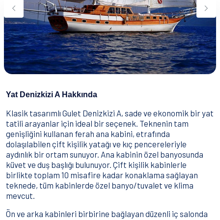
Su Sporları
Yeme & İçme
İletişim
Nasıl Rezervasyon Yapılır?
Şartlar & Koşullar
Yat Denizkizi A Hakkında
Klasik tasarımlı Gulet Denizkizi A, sade ve ekonomik bir yat
tatili arayanlar için ideal bir seçenek. Teknenin tam
genişliğini kullanan ferah ana kabini, etrafında
dolaşılabilen çift kişilik yatağı ve kıç pencereleriyle
aydınlık bir ortam sunuyor. Ana kabinin özel banyosunda
küvet ve duş başlığı bulunuyor. Çift kişilik kabinlerle
birlikte toplam 10 misafire kadar konaklama sağlayan
teknede, tüm kabinlerde özel banyo/tuvalet ve klima
mevcut.
Ön ve arka kabinleri birbirine bağlayan düzenli iç salonda