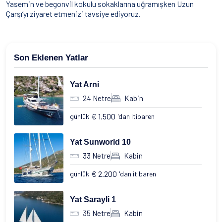
Yasemin ve begonvil kokulu sokaklarına uğramışken Uzun
Çarşı’yı ziyaret etmenizi tavsiye ediyoruz.
Son Eklenen Yatlar
Yat Arni
24 Netre
Kabin
€ 1.500
günlük
'dan itibaren
Yat Sunworld 10
33 Netre
Kabin
€ 2.200
günlük
'dan itibaren
Yat Sarayli 1
35 Netre
Kabin