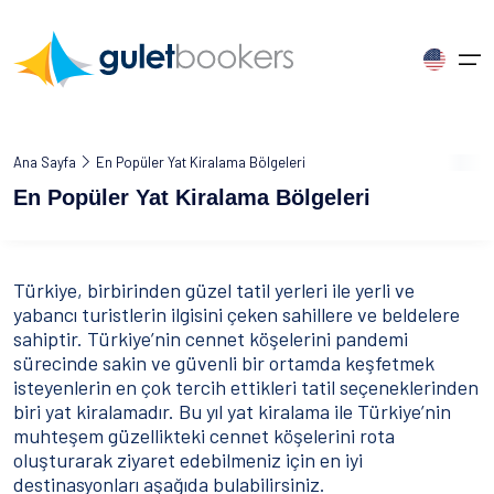
Hakkımızda
Ana Sayfa
En Popüler Yat Kiralama Bölgeleri
Dil Seçimi Yapın
En Popüler Yat Kiralama Bölgeleri
Yat Kiralama
Ana Sayfa
Gulet Charter
Yat Kiralama Bölgeleri
Türkiye
Yunanistan
English
English
Germany
Yat Kategorileri
Guletbookers Hakkında
Gulet Yat Nedir?
Türkiye
Bodrum
Santorini
United States
United Kingdom
Deutsch
Türkiye, birbirinden güzel tatil yerleri ile yerli ve
yabancı turistlerin ilgisini çeken sahillere ve beldelere
Neden Biz
Yat Kiralama
Marmaris Yat Kiralama
Yunanistan
Rodos
Mavi Yolculuk
sahiptir. Türkiye’nin cennet köşelerini pandemi
Français
Español
Italiano
sürecinde sakin ve güvenli bir ortamda keşfetmek
İş Birliği
Yat Tipleri
Gocek Yat Kiralama
Mikonos
France
Spain
Italy
Yat Kiralama Bölgeleri
isteyenlerin en çok tercih ettikleri tatil seçeneklerinden
Müşteri Görüşleri
Yat Seyahati
Fethiye Yat Kiralama
Zakintos
biri yat kiralamadır. Bu yıl yat kiralama ile Türkiye’nin
Yat Kiralama Rotaları
muhteşem güzellikteki cennet köşelerini rota
Russia
İletişim
İlgi Alanına Göre Yat Kiralama
Tüm Bölgeler
Tüm Bölgeler
oluşturarak ziyaret edebilmeniz için en iyi
Russian
destinasyonları aşağıda bulabilirsiniz.
Mavi Yolculuk Blog