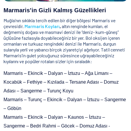
Marmaris’in Gizli Kalmış Güzellikleri
Muğla’nın sıklıkla tercih edilen bir diğer bölgesi Marmaris ve
çevresidir.
Marmaris Koyları
,
altın renginde kumları, el
değmemiş doğası ve masmavi denizi ile ‘’deniz- kum-güneş’’
üçlüsüne fazlasıyla doyabileceğiniz bir yer. Bol oksijen içeren
ormanları ve turkuaz rengindeki denizi ile Marmaris, durgun
sularıyla yerli ve yabancı birçok ziyaretçiyi ağırlıyor. Tatil cenneti
Marmaris’in gulet yolcuğunuz süresince uğrayabileceğiniz
kıyılarını ve popüler rotaları sizler için sıraladık:
Marmaris – Ekincik – Dalyan – İztuzu – Ağa Limanı –
Kocabük – Fethiye – Kızılada – Tersane Adası – Domuz
Adası – Sarıgerme – Turunç Koyu
Marmaris – Turunç – Ekincik – Dalyan – İztuzu – Sarıgerme
– Göbün
Marmaris – Ekincik – Dalyan – Kaunos – İztuzu –
Sarıgerme – Bedri Rahmi – Göcek – Domuz Adası -