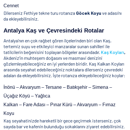
Cennet
Dilerseniz Fethiye tekne turu rotanıza
Göcek Koyu
ve adası’nı
da ekleyebilirsiniz.
Antalya Kaş ve Çevresindeki Rotalar
Antalya’nın en çok rağbet gören ilçelerinden biri olan Kaş,
tertemiz suyu ve etkileyici manzaralar sunan sahilleri ile
tatilcilerin beğenisini toplayan bölgeler arasındadır.
Kaş Koyları
,
Akdeniz’in muhteşem doğasını ve masmavi denizini
gözlemleyebileceğiniz en iyi yerlerden biridir. Kaş Kalkan Koyları
arasında seyahat edebileceğiniz noktalara dilerseniz çevredeki
adaları da ekleyebilirsiniz. İşte rotanıza ekleyebileceğiniz koylar:
İnönü – Akvaryum – Tersane – Batıkşehir – Simena –
Üçağız Köyü – Yağlıca
Kalkan – Fare Adası – Pınar Kürü – Akvaryum – Fırnaz
Koyu
Kaş seyahatinizde hareketli bir gece geçirmek isterseniz, çok
sayıda bar ve kafenin bulunduğu sokaklarını ziyaret edebilirsiniz.