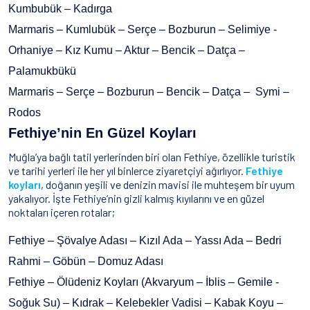
Kumbubük – Kadırga
Marmaris – Kumlubük – Serçe – Bozburun – Selimiye -
Orhaniye – Kız Kumu – Aktur – Bencik – Datça –
Palamukbükü
Marmaris – Serçe – Bozburun – Bencik – Datça – Symi –
Rodos
Fethiye’nin En Güzel Koyları
Muğla’ya bağlı tatil yerlerinden biri olan Fethiye, özellikle turistik
ve tarihi yerleri ile her yıl binlerce ziyaretçiyi ağırlıyor.
Fethiye
koyları
, doğanın yeşili ve denizin mavisi ile muhteşem bir uyum
yakalıyor. İşte Fethiye’nin gizli kalmış kıyılarını ve en güzel
noktaları içeren rotalar;
Fethiye – Şövalye Adası – Kızıl Ada – Yassı Ada – Bedri
Rahmi – Göbün – Domuz Adası
Fethiye – Ölüdeniz Koyları (Akvaryum – İblis – Gemile -
Soğuk Su) – Kıdrak – Kelebekler Vadisi – Kabak Koyu –