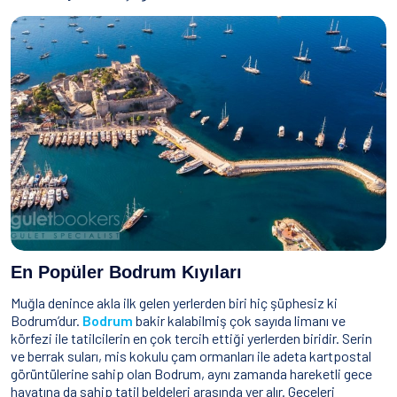
Su Sporları
Yeme & İçme
İletişim
Nasıl Rezervasyon Yapılır?
Şartlar & Koşullar
En Popüler Bodrum Kıyıları
Muğla denince akla ilk gelen yerlerden biri hiç şüphesiz ki
Bodrum’dur.
Bodrum
bakir kalabilmiş çok sayıda limanı ve
körfezi ile tatilcilerin en çok tercih ettiği yerlerden biridir. Serin
ve berrak suları, mis kokulu çam ormanları ile adeta kartpostal
görüntülerine sahip olan Bodrum, aynı zamanda hareketli gece
hayatına da sahip tatil beldeleri arasında yer alır. Geceleri