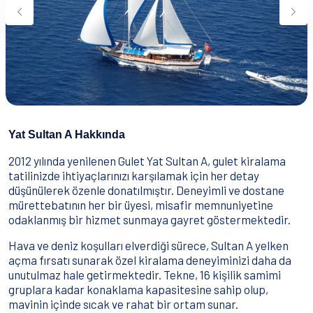
Su Sporları
Yeme & İçme
İletişim
Nasıl Rezervasyon Yapılır?
Şartlar & Koşullar
Yat Sultan A Hakkında
2012 yılında yenilenen Gulet Yat Sultan A, gulet kiralama
tatilinizde ihtiyaçlarınızı karşılamak için her detay
düşünülerek özenle donatılmıştır. Deneyimli ve dostane
mürettebatının her bir üyesi, misafir memnuniyetine
odaklanmış bir hizmet sunmaya gayret göstermektedir.
Hava ve deniz koşulları elverdiği sürece, Sultan A yelken
açma fırsatı sunarak özel kiralama deneyiminizi daha da
unutulmaz hale getirmektedir. Tekne, 16 kişilik samimi
gruplara kadar konaklama kapasitesine sahip olup,
mavinin içinde sıcak ve rahat bir ortam sunar.