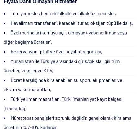
Fiyata Dahil Olmayan Hizmetler
Tüm yemekler, her türlü alkollü ve alkolsüz içecekler,
Havalimanı transferleri, karadaki turlar, oksijen tüpü ile dalış,
Özel marinalar (kamuya açık olmayan), yabancı liman veya
diğer bağlama ücretleri,
Rezervasyon iptali ve özel seyahat sigortası,
Yunanistan ile Türkiye arasındaki giriş/çıkışla ilgili tüm
ücretler, vergiler ve KDV,
Ücret karşılığında kiralanabilen su sporu ekipmanları ve
ekstra yakıt masrafları,
Türkiye liman masrafları, Türk limanları yat kayıt belgesi
(transitlog),
Mürettebat bahşişleri zorunlu değildir, genel olarak kiralama
ücretinin %7-10'u kadardır.