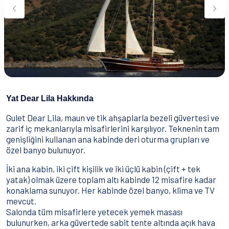
Su Sporları
Yeme & İçme
İletişim
Nasıl Rezervasyon Yapılır?
Şartlar & Koşullar
Yat Dear Lila Hakkında
Gulet Dear Lila, maun ve tik ahşaplarla bezeli güvertesi ve
zarif iç mekanlarıyla misafirlerini karşılıyor. Teknenin tam
genişliğini kullanan ana kabinde deri oturma grupları ve
özel banyo bulunuyor.
İki ana kabin, iki çift kişilik ve iki üçlü kabin (çift + tek
yatak) olmak üzere toplam altı kabinde 12 misafire kadar
konaklama sunuyor. Her kabinde özel banyo, klima ve TV
mevcut.
Salonda tüm misafirlere yetecek yemek masası
bulunurken, arka güvertede sabit tente altında açık hava