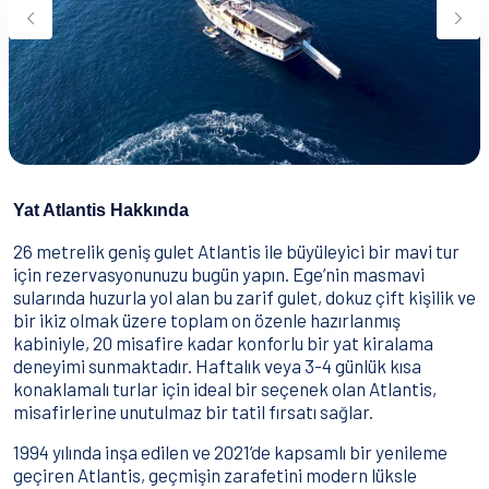
Su Sporları
Yeme & İçme
İletişim
Nasıl Rezervasyon Yapılır?
Şartlar & Koşullar
Yat Atlantis Hakkında
26 metrelik geniş gulet Atlantis ile büyüleyici bir mavi tur
için rezervasyonunuzu bugün yapın. Ege’nin masmavi
sularında huzurla yol alan bu zarif gulet, dokuz çift kişilik ve
bir ikiz olmak üzere toplam on özenle hazırlanmış
kabiniyle, 20 misafire kadar konforlu bir yat kiralama
deneyimi sunmaktadır. Haftalık veya 3-4 günlük kısa
konaklamalı turlar için ideal bir seçenek olan Atlantis,
misafirlerine unutulmaz bir tatil fırsatı sağlar.
1994 yılında inşa edilen ve 2021’de kapsamlı bir yenileme
geçiren Atlantis, geçmişin zarafetini modern lüksle