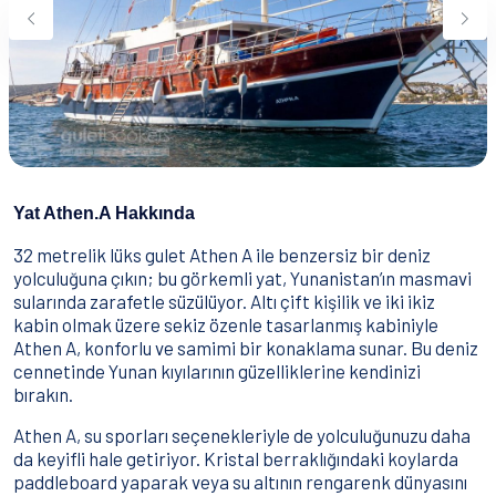
Su Sporları
Yeme & İçme
İletişim
Nasıl Rezervasyon Yapılır?
Şartlar & Koşullar
Yat Athen.A Hakkında
32 metrelik lüks gulet Athen A ile benzersiz bir deniz
yolculuğuna çıkın; bu görkemli yat, Yunanistan’ın masmavi
sularında zarafetle süzülüyor. Altı çift kişilik ve iki ikiz
kabin olmak üzere sekiz özenle tasarlanmış kabiniyle
Athen A, konforlu ve samimi bir konaklama sunar. Bu deniz
cennetinde Yunan kıyılarının güzelliklerine kendinizi
bırakın.
Athen A, su sporları seçenekleriyle de yolculuğunuzu daha
da keyifli hale getiriyor. Kristal berraklığındaki koylarda
paddleboard yaparak veya su altının rengarenk dünyasını