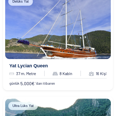
Delüks Yat
Yat Lycian Queen
37 m. Metre
8 Kabin
16 Kişi
5.000
€
günlük
'dan itibaren
Ultra Lüks Yat