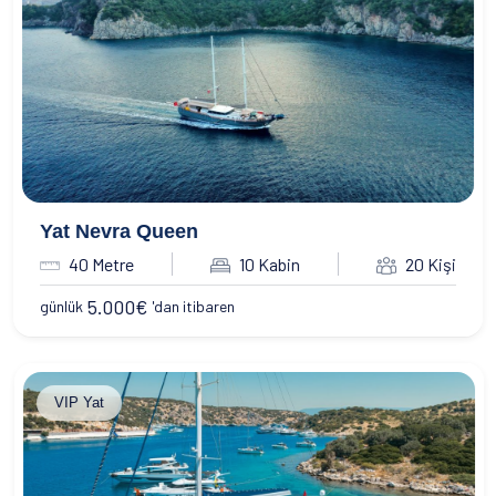
Yat Nevra Queen
40 Metre
10 Kabin
20 Kişi
5.000
€
günlük
'dan itibaren
VIP Yat