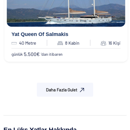
Yat Queen Of Salmakis
40 Metre
8 Kabin
16 Kişi
5.500
€
günlük
'dan itibaren
Daha Fazla Gulet
En Lüks Yatlar Hakkında