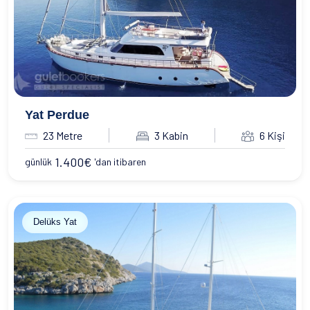
Su Sporları
Yeme & İçme
İletişim
Nasıl Rezervasyon Yapılır?
Şartlar & Koşullar
Yat Perdue
23 Metre
3 Kabin
6 Kişi
1.400
€
günlük
'dan itibaren
Delüks Yat