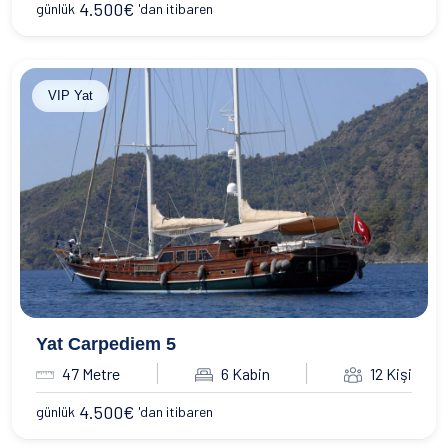
4.500
€
günlük
'dan itibaren
VIP Yat
Yat Carpediem 5
47 Metre
6 Kabin
12 Kişi
4.500
€
günlük
'dan itibaren