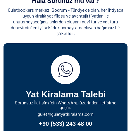
Hala Sorunuz mu var?
Guletbookers merkezi Bodrum - Türkiye'de olan, her ihtiyaca
uygun kiralık yat filosu ve avantajlı fiyatları ile
unutamayacağınız anlardan oluşan mavi tur ve yat turu
deneyimini en iyi şekilde sunmayı amaçlayan bağımsız bir
şirketidir.
Yat Kiralama Talebi
Sorunsuz İletişim için WhatsApp üzerinden iletişime
geçin.
gulet@guletyatkiralama.com
+90 (533) 243 48 00