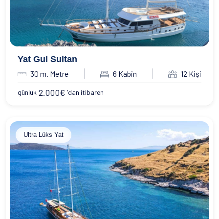
Yat Gul Sultan
30 m. Metre
6 Kabin
12 Kişi
2.000
€
günlük
'dan itibaren
Ultra Lüks Yat