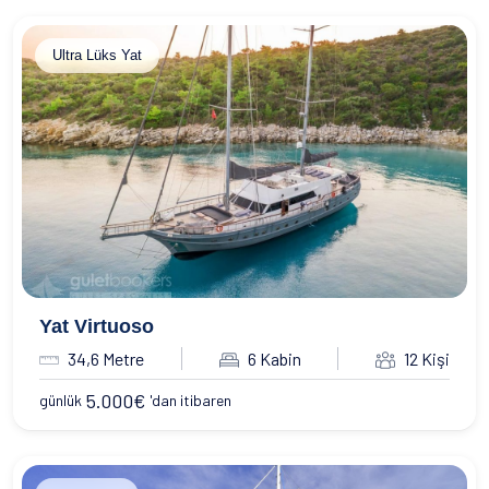
Ultra Lüks Yat
Yat Virtuoso
34,6 Metre
6 Kabin
12 Kişi
5.000
€
günlük
'dan itibaren