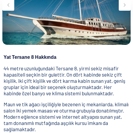
Su Sporları
Yeme & İçme
İletişim
Nasıl Rezervasyon Yapılır?
Şartlar & Koşullar
Yat Tersane 8 Hakkında
44 metre uzunluğundaki Tersane 8, yirmi sekiz misafir
kapasiteli seçkin bir gulettir. On dört kabinde sekiz çift
kişilik, iki çift kişilik ve dört karma kabin sunan yat, geniş
gruplar için ideal bir seçenek oluşturmaktadır. Her
kabinde özel banyo ve klima sistemi bulunmaktadır.
Maun ve tik ağacı işçiliğiyle bezenen iç mekanlarda, klimalı
salon iki yemek masası ve oturma grubuyla donatılmıştır.
Modern eğlence sistemi ve internet altyapısı sunan yat,
tam donanımlı mutfağında aşçılık kursu imkanı da
sağlamaktadır.