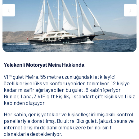
Su Sporları
Yeme & İçme
İletişim
Nasıl Rezervasyon Yapılır?
Şartlar & Koşullar
Yelekenli Motoryat Meira Hakkında
VIP gulet Meira, 55 metre uzunluğundaki etkileyici
özellikleriyle lüks ve konforu yeniden tanımlıyor. 12 kişiye
kadar misafir ağırlayabilen bu gulet, 6 kabin içeriyor.
Bunlar, 1 ana, 3 VIP çift kişilik, 1 standart çift kişilik ve 1 ikiz
kabinden oluşuyor.
Her kabin, geniş yataklar ve kişiselleştirilmiş akıllı kontrol
panelleriyle donatılmış. Bu ultra lüks gulet, jakuzi, sauna ve
internet erişimi de dahil olmak üzere birinci sınıf
olanaklarla destekleniyor.