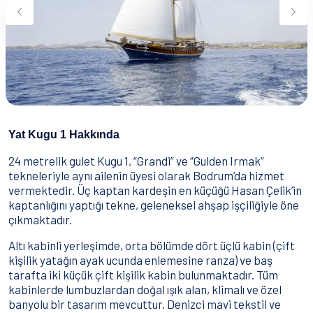
Su Sporları
Yeme & İçme
İletişim
Nasıl Rezervasyon Yapılır?
Şartlar & Koşullar
Yat Kugu 1 Hakkında
24 metrelik gulet Kugu 1, “Grandi” ve “Gulden Irmak”
tekneleriyle aynı ailenin üyesi olarak Bodrum’da hizmet
vermektedir. Üç kaptan kardeşin en küçüğü Hasan Çelik’in
kaptanlığını yaptığı tekne, geleneksel ahşap işçiliğiyle öne
çıkmaktadır.
Altı kabinli yerleşimde, orta bölümde dört üçlü kabin (çift
kişilik yatağın ayak ucunda enlemesine ranza) ve baş
tarafta iki küçük çift kişilik kabin bulunmaktadır. Tüm
kabinlerde lumbuzlardan doğal ışık alan, klimalı ve özel
banyolu bir tasarım mevcuttur. Denizci mavi tekstil ve