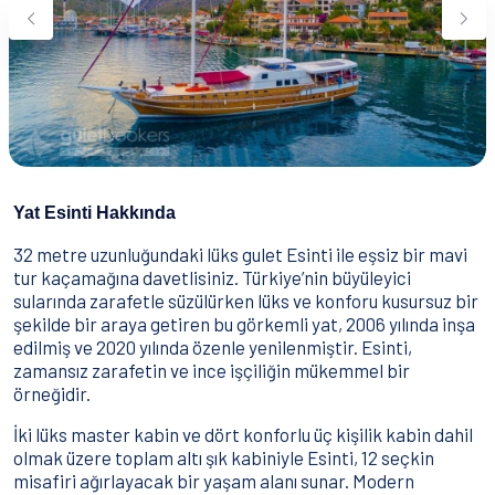
Su Sporları
Yeme & İçme
İletişim
Nasıl Rezervasyon Yapılır?
Şartlar & Koşullar
Yat Esinti Hakkında
32 metre uzunluğundaki lüks gulet Esinti ile eşsiz bir mavi
tur kaçamağına davetlisiniz. Türkiye’nin büyüleyici
sularında zarafetle süzülürken lüks ve konforu kusursuz bir
şekilde bir araya getiren bu görkemli yat, 2006 yılında inşa
edilmiş ve 2020 yılında özenle yenilenmiştir. Esinti,
zamansız zarafetin ve ince işçiliğin mükemmel bir
örneğidir.
İki lüks master kabin ve dört konforlu üç kişilik kabin dahil
olmak üzere toplam altı şık kabiniyle Esinti, 12 seçkin
misafiri ağırlayacak bir yaşam alanı sunar. Modern