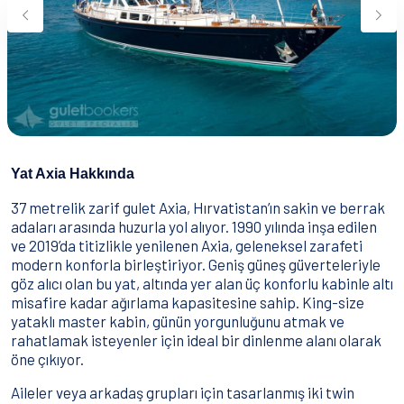
Su Sporları
Yeme & İçme
İletişim
Nasıl Rezervasyon Yapılır?
Şartlar & Koşullar
Yat Axia Hakkında
37 metrelik zarif gulet Axia, Hırvatistan’ın sakin ve berrak
adaları arasında huzurla yol alıyor. 1990 yılında inşa edilen
ve 2019’da titizlikle yenilenen Axia, geleneksel zarafeti
modern konforla birleştiriyor. Geniş güneş güverteleriyle
göz alıcı olan bu yat, altında yer alan üç konforlu kabinle altı
misafire kadar ağırlama kapasitesine sahip. King-size
yataklı master kabin, günün yorgunluğunu atmak ve
rahatlamak isteyenler için ideal bir dinlenme alanı olarak
öne çıkıyor.
Aileler veya arkadaş grupları için tasarlanmış iki twin