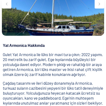
Su Sporları
Yeme & İçme
İletişim
Nasıl Rezervasyon Yapılır?
Şartlar & Koşullar
Yat Armonica Hakkında
Gulet Yat Armonica ile lüks bir mavi tura çıkın; 2022 yapımı,
20 metrelik bu zarif gulet, Ege kıyılarında büyüleyici bir
yolculuğa davet ediyor. Modern şıklığı ve rahatlığı bir araya
getiren Armonica, biri lüks master ve ikisi rahat çift kişilik
olmak üzere üç zarif kabinle konuklarını ağırlıyor.
Çağdaş tasarımı ve ileri düzey donanımıyla Armonica,
turkuaz suların cazibesini yepyeni bir lüks tatil deneyimiyle
buluşturuyor. Yolculuğunuza heyecan katacak ücretsiz su
oyuncakları, kano ve paddleboard, Ege’nin muhteşem
kıyılarında unutulmaz anılar yaratmanız için sizleri bekliyor.