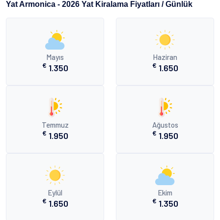
Yat Armonica - 2026 Yat Kiralama Fiyatları / Günlük
Mayıs
Haziran
€
€
1.350
1.650
Temmuz
Ağustos
€
€
1.950
1.950
Eylül
Ekim
€
€
1.650
1.350